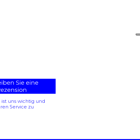
ngen:
ngen:
ngen:
ist uns wichtig und
ngen:
eren Service zu
ngen: