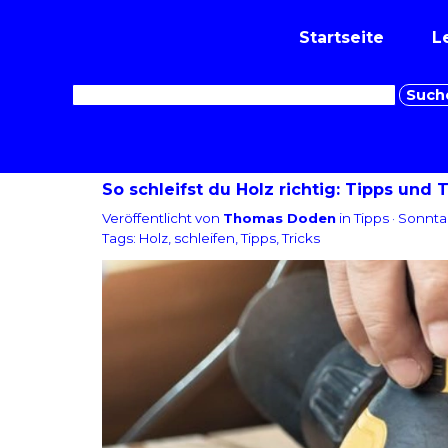
Direkt zum Seiteninhalt
Startseite
L
Such
So schleifst du Holz richtig: Tipps und T
Veröffentlicht von
Thomas Doden
in
Tipps
· Sonnta
Tags:
Holz
,
schleifen
,
Tipps
,
Tricks