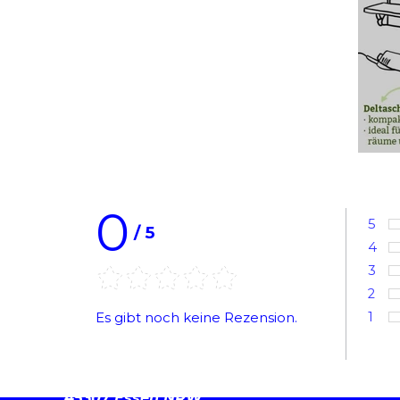
0
5
/
5
Bew
4
Bew
3
Bew
2
Bew
1
Es gibt noch keine Rezension.
Bew
Kontakt:
Meistersingerstraße 83
45307 Essen NRW